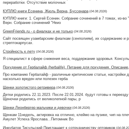
переработки. Отсутствие молочных
КУПЛЮ книги Есенина, Жюль Верна, Буссенара
(
04.08.2026
)
КУПЛЮ книги: 1. Сергей Есенин. Собрание сочинений в 7 томах, из-во "Н
Верн. Собрание сочинений "Неиз
GreenFriends.ru - о фиалках и не только
(
04.08.2026
)
Сайт посвящен узамбарским фиалкам (сенполиям), их содержанию и р
стрептокарпусах.
Стройность к лету
(
04.08.2026
)
Я специалист в сфере снижения веса, поддержание здоровья. Консуль
Похудение от Гербалайф (herbalife). Питание для похудения. Описание
Про компанию Гербалайф - различные критические статьи, настройки дл
насколько вреден или полезен герба
Щенки золотистого ретривера
(
04.08.2026
)
Детки родились 22.11.2023. После 22.01.2024. будут готовы к переез
Щеночки родились от великолепной пары, р
Щенки Леонбергер мальчики и девочки
(
04.08.2026
)
Щенкам 11недель, актировка на отлично, клеймо на пузике, чип на пле
Амулет Успеха Ярослава...Питомник Bo
Инкубатор Тисульский Приглашает к сотрудничеству оптовиков
(
04.08.2