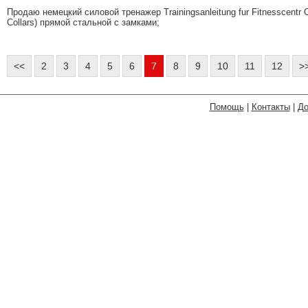
Продаю немецкий силовой тренажер Trainingsanleitung fur Fitnesscent
Collars) прямой стальной с замками;
<<
2
3
4
5
6
7
8
9
10
11
12
>
Помощь
|
Контакты
|
До