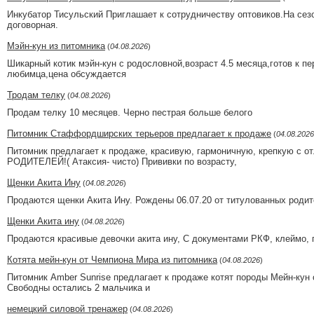
Инкубатор Тисульский Приглашает к сотрудничеству оптовиков.На сез
договорная.
Мэйн-кун из питомника
(
04.08.2026
)
Шикарный котик мэйн-кун с родословной,возраст 4.5 месяца,готов к п
любимца,цена обсуждается
Тродам телку
(
04.08.2026
)
Продам телку 10 месяцев. Черно пестрая больше белого
Питомник Стаффордширских терьеров предлагает к продаже
(
04.08.2026
Питомник предлагает к продаже, красивую, гармоничную, крепкую 
РОДИТЕЛЕЙ!( Атаксия- чисто) Прививки по возрасту,
Щенки Акита Ину
(
04.08.2026
)
Продаются щенки Акита Ину. Рождены 06.07.20 от титулованных родит
Щенки Акита ину
(
04.08.2026
)
Продаются красивые девочки акита ину, С документами РКФ, клеймо, п
Котята мейн-кун от Чемпиона Мира из питомника
(
04.08.2026
)
Питомник Amber Sunrise предлагает к продаже котят породы Мейн-кун 
Свободны остались 2 мальчика и
немецкий силовой тренажер
(
04.08.2026
)