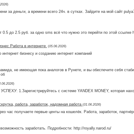
.2026
)
ени за деньги, а времени всего 24ч. в сутках. Зайдите на мой сайт puly
 0.5 до 2.5 руб. за одно sms всё что нужно это перейти по этой ссылке h
изнес.Работа в интернете.
(
05.06.2026
)
о интернет бизнесу и созданию интернет компаний
рамида, не имеющая пока аналогов в Рунете, и вы обеспечите себя стаб
 об
4.06.2026
)
ПЕХУ: 1.Зарегистрируйтесь с системе YANDEX MONEY, которая находит
скрутка, работа, заработок, надомная работа
(
01.06.2026
)
рез час получаете первые центы на кошелёк. Работа, заработок, партнё
озможность заработать. Подробности: http://royally.narod.ru/