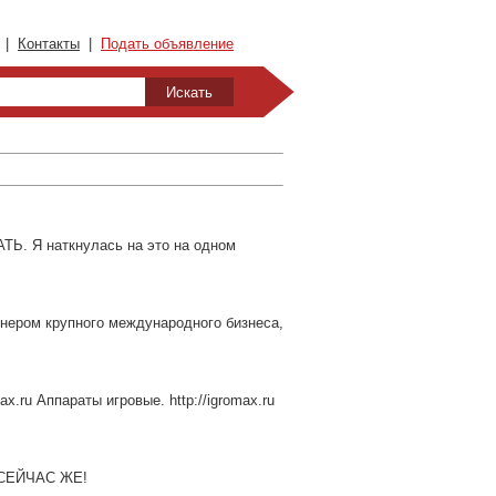
|
Контакты
|
Подать объявление
Я наткнулась на это на одном
тнером крупного международного бизнеса,
x.ru Аппараты игровые. http://igromax.ru
Е СЕЙЧАС ЖЕ!