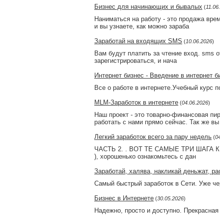
Бизнес для начинающих и бывалых
(
11.06
Наниматься на работу - это продажа врем
и вы узнаете, как можно зараба
Заработай на входящих SMS
(
10.06.2026
)
Вам будут платить за чтение вход. sms от
зарегистрироваться, и нача
Интернет бизнес - Введение в интернет б
Все о работе в интернете.Учебный курс п
MLM-Заработок в интернете
(
04.06.2026
)
Наш проект - это товарно-финансовая пи
работать с нами прямо сейчас. Так же вы
Легкий заработок всего за пару недель
(
0
ЧАСТЬ 2. . ВОТ ТЕ САМЫЕ ТРИ ШАГА К УС
), хорошенько ознакомьтесь с дан
Заработай, халява, накликай деньжат, ра
Самый быстрый заработок в Сети. Уже че
Бизнес в Интернете
(
30.05.2026
)
Надежно, просто и доступно. Прекрасная в