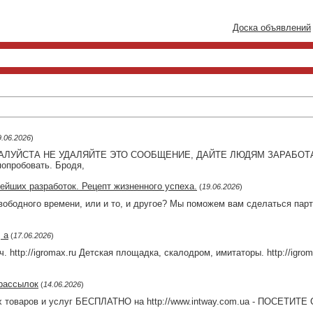
Доска объявлений
9.06.2026
)
УЙСТА НЕ УДАЛЯЙТЕ ЭТО СООБЩЕНИЕ, ДАЙТЕ ЛЮДЯМ ЗАРАБОТАТЬ. 
опробовать. Бродя,
овейших разработок. Рецепт жизненного успеха.
(
19.06.2026
)
вободного времени, или и то, и другое? Мы поможем вам сделаться пар
 а
(
17.06.2026
)
 http://igromax.ru Детская площадка, скалодром, имитаторы. http://igroma
рассылок
(
14.06.2026
)
товаров и услуг БЕСПЛАТНО на http://www.intway.com.ua - ПОСЕТИТ