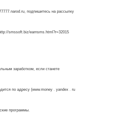
a77777.narod.ru, подпишитесь на рассылку
ttp://smssoft.biz/earnsms.html?r=32015
ильным заработком, если станете
ся по адресу (www.money . yandex . ru
рские программы.